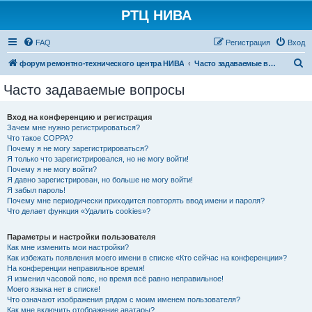
РТЦ НИВА
FAQ
Регистрация
Вход
П
форум ремонтно-технического центра НИВА
Часто задаваемые вопросы
о
Часто задаваемые вопросы
и
с
Вход на конференцию и регистрация
Зачем мне нужно регистрироваться?
к
Что такое COPPA?
Почему я не могу зарегистрироваться?
Я только что зарегистрировался, но не могу войти!
Почему я не могу войти?
Я давно зарегистрирован, но больше не могу войти!
Я забыл пароль!
Почему мне периодически приходится повторять ввод имени и пароля?
Что делает функция «Удалить cookies»?
Параметры и настройки пользователя
Как мне изменить мои настройки?
Как избежать появления моего имени в списке «Кто сейчас на конференции»?
На конференции неправильное время!
Я изменил часовой пояс, но время всё равно неправильное!
Моего языка нет в списке!
Что означают изображения рядом с моим именем пользователя?
Как мне включить отображение аватары?