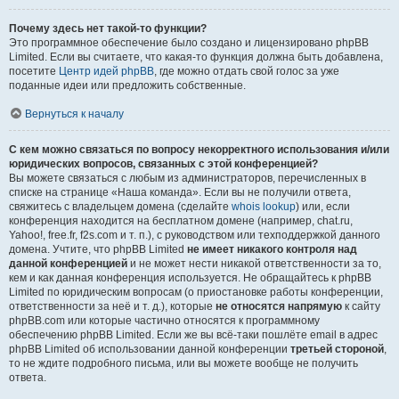
Почему здесь нет такой-то функции?
Это программное обеспечение было создано и лицензировано phpBB
Limited. Если вы считаете, что какая-то функция должна быть добавлена,
посетите
Центр идей phpBB
, где можно отдать свой голос за уже
поданные идеи или предложить собственные.
Вернуться к началу
С кем можно связаться по вопросу некорректного использования и/или
юридических вопросов, связанных с этой конференцией?
Вы можете связаться с любым из администраторов, перечисленных в
списке на странице «Наша команда». Если вы не получили ответа,
свяжитесь с владельцем домена (сделайте
whois lookup
) или, если
конференция находится на бесплатном домене (например, chat.ru,
Yahoo!, free.fr, f2s.com и т. п.), с руководством или техподдержкой данного
домена. Учтите, что phpBB Limited
не имеет никакого контроля над
данной конференцией
и не может нести никакой ответственности за то,
кем и как данная конференция используется. Не обращайтесь к phpBB
Limited по юридическим вопросам (о приостановке работы конференции,
ответственности за неё и т. д.), которые
не относятся напрямую
к сайту
phpBB.com или которые частично относятся к программному
обеспечению phpBB Limited. Если же вы всё-таки пошлёте email в адрес
phpBB Limited об использовании данной конференции
третьей стороной
,
то не ждите подробного письма, или вы можете вообще не получить
ответа.