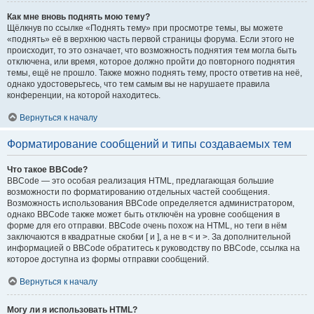
Как мне вновь поднять мою тему?
Щёлкнув по ссылке «Поднять тему» при просмотре темы, вы можете
«поднять» её в верхнюю часть первой страницы форума. Если этого не
происходит, то это означает, что возможность поднятия тем могла быть
отключена, или время, которое должно пройти до повторного поднятия
темы, ещё не прошло. Также можно поднять тему, просто ответив на неё,
однако удостоверьтесь, что тем самым вы не нарушаете правила
конференции, на которой находитесь.
Вернуться к началу
Форматирование сообщений и типы создаваемых тем
Что такое BBCode?
BBCode — это особая реализация HTML, предлагающая большие
возможности по форматированию отдельных частей сообщения.
Возможность использования BBCode определяется администратором,
однако BBCode также может быть отключён на уровне сообщения в
форме для его отправки. BBCode очень похож на HTML, но теги в нём
заключаются в квадратные скобки [ и ], а не в < и >. За дополнительной
информацией о BBCode обратитесь к руководству по BBCode, ссылка на
которое доступна из формы отправки сообщений.
Вернуться к началу
Могу ли я использовать HTML?