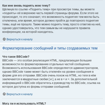
Как мне вновь поднять мою тему?
Щёлкнув по ссылке «Поднять тему» при просмотре темы, вы можете
«поднять» её в верхнюю часть первой страницы форума. Если этого не
происходит, то это означает, что возможность поднятия тем могла быть
отключена, или время, которое должно пройти до повторного поднятия
темы, ещё не прошло. Также можно поднять тему, просто ответив на неё,
однако удостоверьтесь, что тем самым вы не нарушаете правила
конференции, на которой находитесь.
Вернуться к началу
Форматирование сообщений и типы создаваемых тем
Что такое BBCode?
BBCode — это особая реализация HTML, предлагающая большие
возможности по форматированию отдельных частей сообщения.
Возможность использования BBCode определяется администратором,
однако BBCode также может быть отключён на уровне сообщения в
форме для его отправки. BBCode очень похож на HTML, но теги в нём
заключаются в квадратные скобки [ и ], а не в < и >. За дополнительной
информацией о BBCode обратитесь к руководству по BBCode, ссылка на
которое доступна из формы отправки сообщений.
Вернуться к началу
Могу ли я использовать HTML?