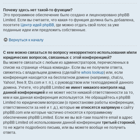
Почему здесь нет такой-то функции?
Это программное обеспечение было создано и лицензировано phpBB
Limited. Если вы считаете, что какая-то функция должна быть добавлена,
посетите
Центр идей phpBB
, где можно отдать свой голос за уже
поданные идеи или предложить собственные.
Вернуться к началу
С кем можно связаться по вопросу некорректного использования и/или
юридических вопросов, связанных с этой конференцией?
Вы можете связаться с любым из администраторов, перечисленных в
списке на странице «Наша команда». Если вы не получили ответа,
свяжитесь с владельцем домена (сделайте
whois lookup
) или, если
конференция находится на бесплатном домене (например, chat.ru,
Yahoo!, free.fr, f2s.com и т. п.), с руководством или техподдержкой данного
домена. Учтите, что phpBB Limited
не имеет никакого контроля над
данной конференцией
и не может нести никакой ответственности за то,
кем и как данная конференция используется. Не обращайтесь к phpBB
Limited по юридическим вопросам (о приостановке работы конференции,
ответственности за неё и т. д.), которые
не относятся напрямую
к сайту
phpBB.com или которые частично относятся к программному
обеспечению phpBB Limited. Если же вы всё-таки пошлёте email в адрес
phpBB Limited об использовании данной конференции
третьей стороной
,
то не ждите подробного письма, или вы можете вообще не получить
ответа.