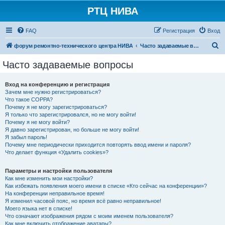
РТЦ НИВА
FAQ
Регистрация
Вход
П
форум ремонтно-технического центра НИВА
Часто задаваемые вопросы
о
Часто задаваемые вопросы
и
с
Вход на конференцию и регистрация
Зачем мне нужно регистрироваться?
к
Что такое COPPA?
Почему я не могу зарегистрироваться?
Я только что зарегистрировался, но не могу войти!
Почему я не могу войти?
Я давно зарегистрирован, но больше не могу войти!
Я забыл пароль!
Почему мне периодически приходится повторять ввод имени и пароля?
Что делает функция «Удалить cookies»?
Параметры и настройки пользователя
Как мне изменить мои настройки?
Как избежать появления моего имени в списке «Кто сейчас на конференции»?
На конференции неправильное время!
Я изменил часовой пояс, но время всё равно неправильное!
Моего языка нет в списке!
Что означают изображения рядом с моим именем пользователя?
Как мне включить отображение аватары?