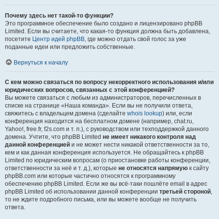
Почему здесь нет такой-то функции?
Это программное обеспечение было создано и лицензировано phpBB
Limited. Если вы считаете, что какая-то функция должна быть добавлена,
посетите
Центр идей phpBB
, где можно отдать свой голос за уже
поданные идеи или предложить собственные.
Вернуться к началу
С кем можно связаться по вопросу некорректного использования и/или
юридических вопросов, связанных с этой конференцией?
Вы можете связаться с любым из администраторов, перечисленных в
списке на странице «Наша команда». Если вы не получили ответа,
свяжитесь с владельцем домена (сделайте
whois lookup
) или, если
конференция находится на бесплатном домене (например, chat.ru,
Yahoo!, free.fr, f2s.com и т. п.), с руководством или техподдержкой данного
домена. Учтите, что phpBB Limited
не имеет никакого контроля над
данной конференцией
и не может нести никакой ответственности за то,
кем и как данная конференция используется. Не обращайтесь к phpBB
Limited по юридическим вопросам (о приостановке работы конференции,
ответственности за неё и т. д.), которые
не относятся напрямую
к сайту
phpBB.com или которые частично относятся к программному
обеспечению phpBB Limited. Если же вы всё-таки пошлёте email в адрес
phpBB Limited об использовании данной конференции
третьей стороной
,
то не ждите подробного письма, или вы можете вообще не получить
ответа.