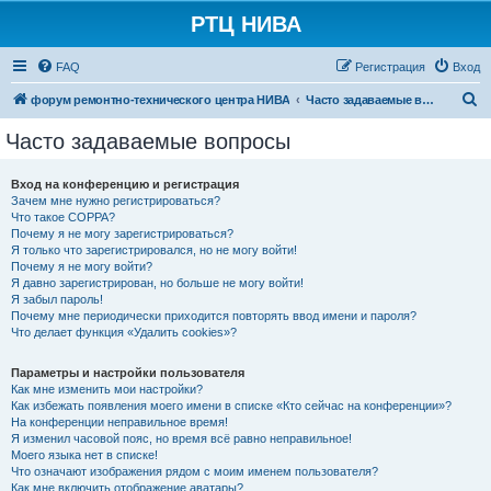
РТЦ НИВА
FAQ
Регистрация
Вход
П
форум ремонтно-технического центра НИВА
Часто задаваемые вопросы
о
Часто задаваемые вопросы
и
с
Вход на конференцию и регистрация
Зачем мне нужно регистрироваться?
к
Что такое COPPA?
Почему я не могу зарегистрироваться?
Я только что зарегистрировался, но не могу войти!
Почему я не могу войти?
Я давно зарегистрирован, но больше не могу войти!
Я забыл пароль!
Почему мне периодически приходится повторять ввод имени и пароля?
Что делает функция «Удалить cookies»?
Параметры и настройки пользователя
Как мне изменить мои настройки?
Как избежать появления моего имени в списке «Кто сейчас на конференции»?
На конференции неправильное время!
Я изменил часовой пояс, но время всё равно неправильное!
Моего языка нет в списке!
Что означают изображения рядом с моим именем пользователя?
Как мне включить отображение аватары?