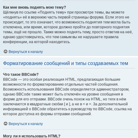
Как мне вновь поднять мою тему?
Щёлкнув по ссылке «Поднять тему» при просмотре темы, вы можете
«поднять» её в верхнюю часть первой страницы форума. Если этого не
происходит, то это означает, что возможность поднятия тем могла быть
отключена, или время, которое должно пройти до повторного поднятия
темы, ещё не прошло. Также можно поднять тему, просто ответив на неё,
однако удостоверьтесь, что тем самым вы не нарушаете правила
конференции, на которой находитесь.
Вернуться к началу
Форматирование сообщений и типы создаваемых тем
Что такое BBCode?
BBCode — это особая реализация HTML, предлагающая большие
возможности по форматированию отдельных частей сообщения.
Возможность использования BBCode определяется администратором,
однако BBCode также может быть отключён на уровне сообщения в
форме для его отправки. BBCode очень похож на HTML, но теги в нём
заключаются в квадратные скобки [ и ], а не в < и >. За дополнительной
информацией о BBCode обратитесь к руководству по BBCode, ссылка на
которое доступна из формы отправки сообщений.
Вернуться к началу
Могу ли я использовать HTML?