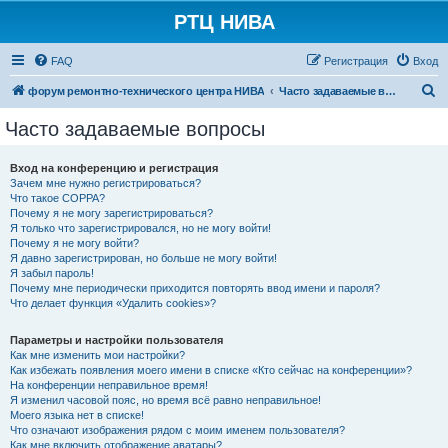
РТЦ НИВА
FAQ
Регистрация
Вход
П
форум ремонтно-технического центра НИВА
Часто задаваемые вопросы
о
Часто задаваемые вопросы
и
с
Вход на конференцию и регистрация
Зачем мне нужно регистрироваться?
к
Что такое COPPA?
Почему я не могу зарегистрироваться?
Я только что зарегистрировался, но не могу войти!
Почему я не могу войти?
Я давно зарегистрирован, но больше не могу войти!
Я забыл пароль!
Почему мне периодически приходится повторять ввод имени и пароля?
Что делает функция «Удалить cookies»?
Параметры и настройки пользователя
Как мне изменить мои настройки?
Как избежать появления моего имени в списке «Кто сейчас на конференции»?
На конференции неправильное время!
Я изменил часовой пояс, но время всё равно неправильное!
Моего языка нет в списке!
Что означают изображения рядом с моим именем пользователя?
Как мне включить отображение аватары?