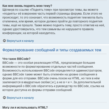
Как мне вновь поднять мою тему?
Щёлкнув по ссылке «Поднять тему» при просмотре темы, вы можете
«поднять» её в верхнюю часть первой страницы форума. Если этого не
происходит, то это означает, что возможность поднятия тем могла быть
отключена, или время, которое должно пройти до повторного поднятия
темы, ещё не прошло. Также можно поднять тему, просто ответив на неё,
однако удостоверьтесь, что тем самым вы не нарушаете правила
конференции, на которой находитесь.
Вернуться к началу
Форматирование сообщений и типы создаваемых тем
Что такое BBCode?
BBCode — это особая реализация HTML, предлагающая большие
возможности по форматированию отдельных частей сообщения.
Возможность использования BBCode определяется администратором,
однако BBCode также может быть отключён на уровне сообщения в
форме для его отправки. BBCode очень похож на HTML, но теги в нём
заключаются в квадратные скобки [ и ], а не в < и >. За дополнительной
информацией о BBCode обратитесь к руководству по BBCode, ссылка на
которое доступна из формы отправки сообщений.
Вернуться к началу
Могу ли я использовать HTML?