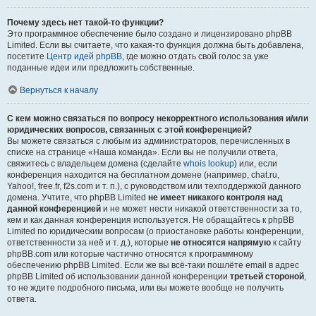
Почему здесь нет такой-то функции?
Это программное обеспечение было создано и лицензировано phpBB
Limited. Если вы считаете, что какая-то функция должна быть добавлена,
посетите
Центр идей phpBB
, где можно отдать свой голос за уже
поданные идеи или предложить собственные.
Вернуться к началу
С кем можно связаться по вопросу некорректного использования и/или
юридических вопросов, связанных с этой конференцией?
Вы можете связаться с любым из администраторов, перечисленных в
списке на странице «Наша команда». Если вы не получили ответа,
свяжитесь с владельцем домена (сделайте
whois lookup
) или, если
конференция находится на бесплатном домене (например, chat.ru,
Yahoo!, free.fr, f2s.com и т. п.), с руководством или техподдержкой данного
домена. Учтите, что phpBB Limited
не имеет никакого контроля над
данной конференцией
и не может нести никакой ответственности за то,
кем и как данная конференция используется. Не обращайтесь к phpBB
Limited по юридическим вопросам (о приостановке работы конференции,
ответственности за неё и т. д.), которые
не относятся напрямую
к сайту
phpBB.com или которые частично относятся к программному
обеспечению phpBB Limited. Если же вы всё-таки пошлёте email в адрес
phpBB Limited об использовании данной конференции
третьей стороной
,
то не ждите подробного письма, или вы можете вообще не получить
ответа.