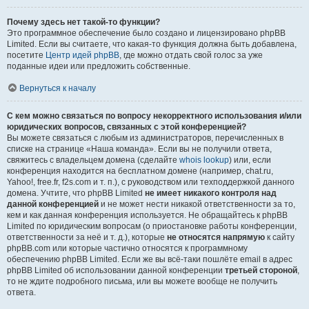
Почему здесь нет такой-то функции?
Это программное обеспечение было создано и лицензировано phpBB
Limited. Если вы считаете, что какая-то функция должна быть добавлена,
посетите
Центр идей phpBB
, где можно отдать свой голос за уже
поданные идеи или предложить собственные.
Вернуться к началу
С кем можно связаться по вопросу некорректного использования и/или
юридических вопросов, связанных с этой конференцией?
Вы можете связаться с любым из администраторов, перечисленных в
списке на странице «Наша команда». Если вы не получили ответа,
свяжитесь с владельцем домена (сделайте
whois lookup
) или, если
конференция находится на бесплатном домене (например, chat.ru,
Yahoo!, free.fr, f2s.com и т. п.), с руководством или техподдержкой данного
домена. Учтите, что phpBB Limited
не имеет никакого контроля над
данной конференцией
и не может нести никакой ответственности за то,
кем и как данная конференция используется. Не обращайтесь к phpBB
Limited по юридическим вопросам (о приостановке работы конференции,
ответственности за неё и т. д.), которые
не относятся напрямую
к сайту
phpBB.com или которые частично относятся к программному
обеспечению phpBB Limited. Если же вы всё-таки пошлёте email в адрес
phpBB Limited об использовании данной конференции
третьей стороной
,
то не ждите подробного письма, или вы можете вообще не получить
ответа.