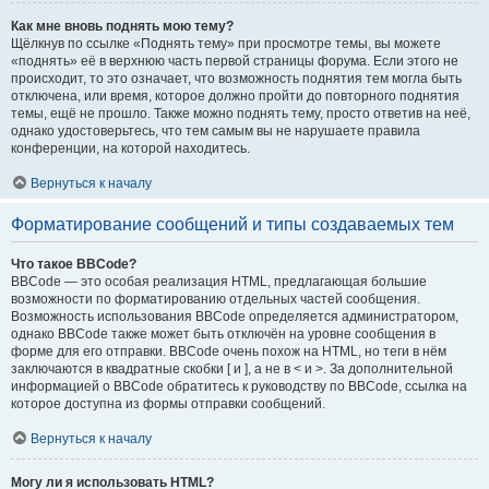
Как мне вновь поднять мою тему?
Щёлкнув по ссылке «Поднять тему» при просмотре темы, вы можете
«поднять» её в верхнюю часть первой страницы форума. Если этого не
происходит, то это означает, что возможность поднятия тем могла быть
отключена, или время, которое должно пройти до повторного поднятия
темы, ещё не прошло. Также можно поднять тему, просто ответив на неё,
однако удостоверьтесь, что тем самым вы не нарушаете правила
конференции, на которой находитесь.
Вернуться к началу
Форматирование сообщений и типы создаваемых тем
Что такое BBCode?
BBCode — это особая реализация HTML, предлагающая большие
возможности по форматированию отдельных частей сообщения.
Возможность использования BBCode определяется администратором,
однако BBCode также может быть отключён на уровне сообщения в
форме для его отправки. BBCode очень похож на HTML, но теги в нём
заключаются в квадратные скобки [ и ], а не в < и >. За дополнительной
информацией о BBCode обратитесь к руководству по BBCode, ссылка на
которое доступна из формы отправки сообщений.
Вернуться к началу
Могу ли я использовать HTML?