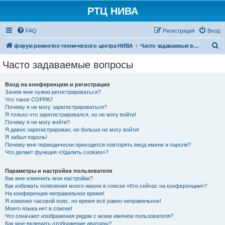
РТЦ НИВА
FAQ
Регистрация
Вход
П
форум ремонтно-технического центра НИВА
Часто задаваемые вопросы
о
Часто задаваемые вопросы
и
с
Вход на конференцию и регистрация
Зачем мне нужно регистрироваться?
к
Что такое COPPA?
Почему я не могу зарегистрироваться?
Я только что зарегистрировался, но не могу войти!
Почему я не могу войти?
Я давно зарегистрирован, но больше не могу войти!
Я забыл пароль!
Почему мне периодически приходится повторять ввод имени и пароля?
Что делает функция «Удалить cookies»?
Параметры и настройки пользователя
Как мне изменить мои настройки?
Как избежать появления моего имени в списке «Кто сейчас на конференции»?
На конференции неправильное время!
Я изменил часовой пояс, но время всё равно неправильное!
Моего языка нет в списке!
Что означают изображения рядом с моим именем пользователя?
Как мне включить отображение аватары?