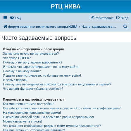
РТЦ НИВА
FAQ
Регистрация
Вход
П
форум ремонтно-технического центра НИВА
Часто задаваемые вопросы
о
Часто задаваемые вопросы
и
с
Вход на конференцию и регистрация
Зачем мне нужно регистрироваться?
к
Что такое COPPA?
Почему я не могу зарегистрироваться?
Я только что зарегистрировался, но не могу войти!
Почему я не могу войти?
Я давно зарегистрирован, но больше не могу войти!
Я забыл пароль!
Почему мне периодически приходится повторять ввод имени и пароля?
Что делает функция «Удалить cookies»?
Параметры и настройки пользователя
Как мне изменить мои настройки?
Как избежать появления моего имени в списке «Кто сейчас на конференции»?
На конференции неправильное время!
Я изменил часовой пояс, но время всё равно неправильное!
Моего языка нет в списке!
Что означают изображения рядом с моим именем пользователя?
Как мне включить отображение аватары?