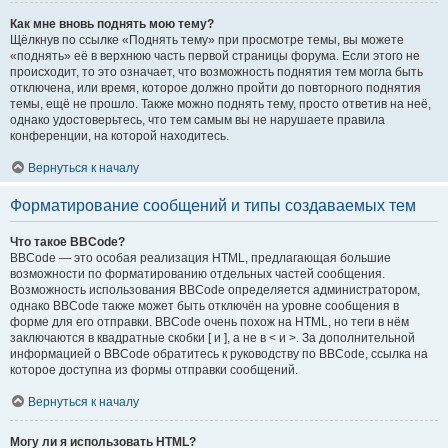
Как мне вновь поднять мою тему?
Щёлкнув по ссылке «Поднять тему» при просмотре темы, вы можете
«поднять» её в верхнюю часть первой страницы форума. Если этого не
происходит, то это означает, что возможность поднятия тем могла быть
отключена, или время, которое должно пройти до повторного поднятия
темы, ещё не прошло. Также можно поднять тему, просто ответив на неё,
однако удостоверьтесь, что тем самым вы не нарушаете правила
конференции, на которой находитесь.
Вернуться к началу
Форматирование сообщений и типы создаваемых тем
Что такое BBCode?
BBCode — это особая реализация HTML, предлагающая большие
возможности по форматированию отдельных частей сообщения.
Возможность использования BBCode определяется администратором,
однако BBCode также может быть отключён на уровне сообщения в
форме для его отправки. BBCode очень похож на HTML, но теги в нём
заключаются в квадратные скобки [ и ], а не в < и >. За дополнительной
информацией о BBCode обратитесь к руководству по BBCode, ссылка на
которое доступна из формы отправки сообщений.
Вернуться к началу
Могу ли я использовать HTML?