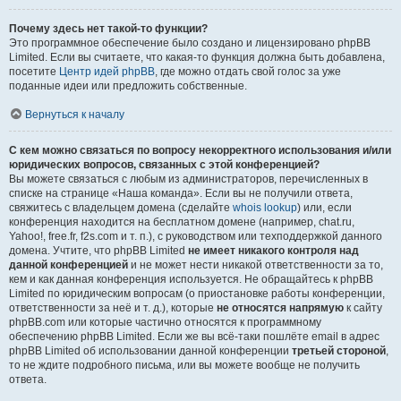
Почему здесь нет такой-то функции?
Это программное обеспечение было создано и лицензировано phpBB
Limited. Если вы считаете, что какая-то функция должна быть добавлена,
посетите
Центр идей phpBB
, где можно отдать свой голос за уже
поданные идеи или предложить собственные.
Вернуться к началу
С кем можно связаться по вопросу некорректного использования и/или
юридических вопросов, связанных с этой конференцией?
Вы можете связаться с любым из администраторов, перечисленных в
списке на странице «Наша команда». Если вы не получили ответа,
свяжитесь с владельцем домена (сделайте
whois lookup
) или, если
конференция находится на бесплатном домене (например, chat.ru,
Yahoo!, free.fr, f2s.com и т. п.), с руководством или техподдержкой данного
домена. Учтите, что phpBB Limited
не имеет никакого контроля над
данной конференцией
и не может нести никакой ответственности за то,
кем и как данная конференция используется. Не обращайтесь к phpBB
Limited по юридическим вопросам (о приостановке работы конференции,
ответственности за неё и т. д.), которые
не относятся напрямую
к сайту
phpBB.com или которые частично относятся к программному
обеспечению phpBB Limited. Если же вы всё-таки пошлёте email в адрес
phpBB Limited об использовании данной конференции
третьей стороной
,
то не ждите подробного письма, или вы можете вообще не получить
ответа.