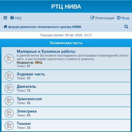
РТЦ НИВА
FAQ
Регистрация
Вход
П
форум ремонтно-технического центра НИВА
о
Текущее время: 08 авг 2026, 14:17
и
Техническая часть
с
Малярные и Кузовные работы
к
в данной ветке Вы можете выкладывать фотографии повреждений своего
авто, а мы назовём оценочную стоимость ремонта.
Модератор:
МКЦ
Темы:
27
Ходовая часть
Темы:
37
Двигатель
Темы:
72
Трансмиссия
Темы:
22
Электрика
Темы:
43
Тюнинг
Темы:
15