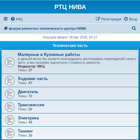
РТЦ НИВА
FAQ
Регистрация
Вход
П
форум ремонтно-технического центра НИВА
о
Текущее время: 08 авг 2026, 02:27
и
Техническая часть
с
Малярные и Кузовные работы
к
в данной ветке Вы можете выкладывать фотографии повреждений своего
авто, а мы назовём оценочную стоимость ремонта.
Модератор:
МКЦ
Темы:
27
Ходовая часть
Темы:
37
Двигатель
Темы:
72
Трансмиссия
Темы:
22
Электрика
Темы:
43
Тюнинг
Темы:
15