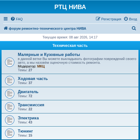
РТЦ НИВА
FAQ
Регистрация
Вход
П
форум ремонтно-технического центра НИВА
о
Текущее время: 08 авг 2026, 14:17
и
Техническая часть
с
Малярные и Кузовные работы
к
в данной ветке Вы можете выкладывать фотографии повреждений своего
авто, а мы назовём оценочную стоимость ремонта.
Модератор:
МКЦ
Темы:
27
Ходовая часть
Темы:
37
Двигатель
Темы:
72
Трансмиссия
Темы:
22
Электрика
Темы:
43
Тюнинг
Темы:
15