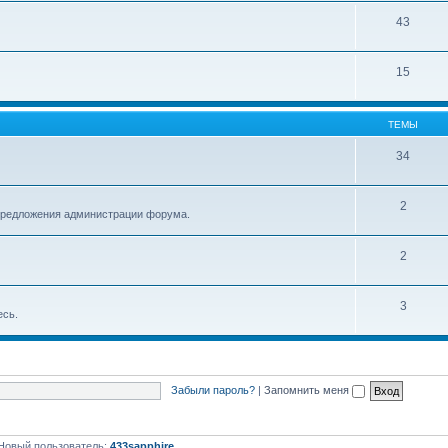
43
15
ТЕМЫ
34
2
 предложения администрации форума.
2
3
есь.
Забыли пароль?
|
Запомнить меня
Новый пользователь:
433sapphire