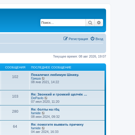
Поиск
Расширенный по
Регистрация
Вход
Текущее время: 08 авг 2026, 19:07
СООБЩЕНИЯ
ПОСЛЕДНЕЕ СООБЩЕНИЕ
Покалечил любимую Шниву.
102
П
Гриша
е
08 янв 2021, 14:22
р
е
й
Re: Звонкий и громкий щелчёк …
103
т
П
DePavlo
и
е
07 июл 2020, 11:20
к
р
п
е
Re: болты на гбц
о
280
й
П
famide
с
т
е
08 июн 2024, 09:32
л
и
р
е
к
е
Re: помогите выявить причину
д
64
п
й
П
famide
н
о
т
е
04 авг 2024, 16:33
е
с
и