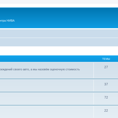
ентра НИВА
ТЕМЫ
27
реждений своего авто, а мы назовём оценочную стоимость
37
72
22