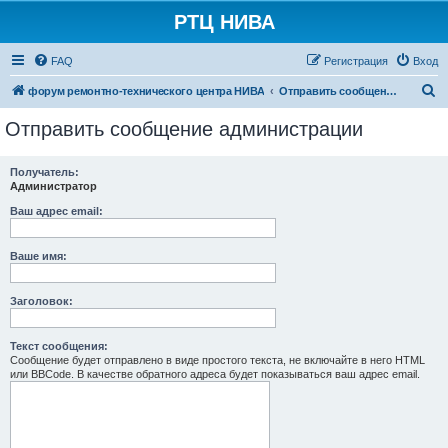
РТЦ НИВА
FAQ
Регистрация
Вход
П
форум ремонтно-технического центра НИВА
Отправить сообщение администрации
о
Отправить сообщение администрации
и
с
Получатель:
Администратор
к
Ваш адрес email:
Ваше имя:
Заголовок:
Текст сообщения:
Сообщение будет отправлено в виде простого текста, не включайте в него HTML
или BBCode. В качестве обратного адреса будет показываться ваш адрес email.