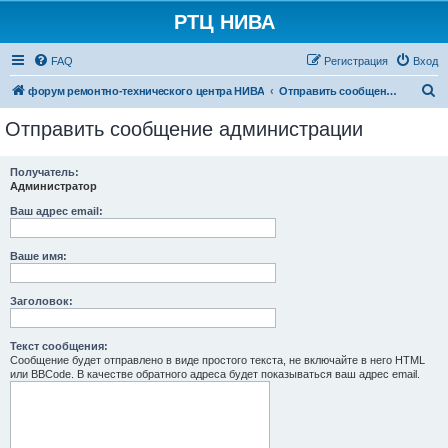
РТЦ НИВА
FAQ
Регистрация
Вход
П
форум ремонтно-технического центра НИВА
Отправить сообщение администрации
о
Отправить сообщение администрации
и
с
Получатель:
Администратор
к
Ваш адрес email:
Ваше имя:
Заголовок:
Текст сообщения:
Сообщение будет отправлено в виде простого текста, не включайте в него HTML
или BBCode. В качестве обратного адреса будет показываться ваш адрес email.