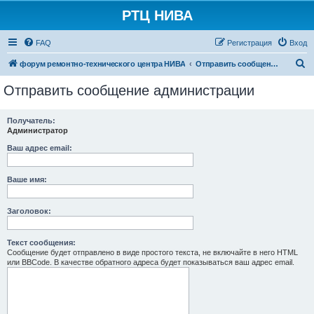
РТЦ НИВА
FAQ
Регистрация
Вход
П
форум ремонтно-технического центра НИВА
Отправить сообщение администрации
о
Отправить сообщение администрации
и
с
Получатель:
Администратор
к
Ваш адрес email:
Ваше имя:
Заголовок:
Текст сообщения:
Сообщение будет отправлено в виде простого текста, не включайте в него HTML
или BBCode. В качестве обратного адреса будет показываться ваш адрес email.