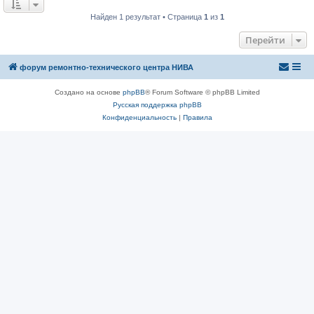
Найден 1 результат • Страница
1
из
1
Перейти
форум ремонтно-технического центра НИВА
Создано на основе
phpBB
® Forum Software © phpBB Limited
Русская поддержка phpBB
Конфиденциальность
|
Правила