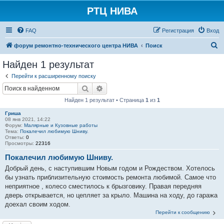
РТЦ НИВА
FAQ
Регистрация
Вход
П
форум ремонтно-технического центра НИВА
Поиск
о
Найден 1 результат
и
Перейти к расширенному поиску
с
Поиск
Расширенный поиск
к
Найден 1 результат • Страница
1
из
1
Гриша
08 янв 2021, 14:22
Форум:
Малярные и Кузовные работы
Тема:
Покалечил любимую Шниву.
Ответы:
0
Просмотры:
22316
Покалечил любимую Шниву.
Добрый день, с наступившим Новым годом и Рождеством. Хотелось
бы узнать приблизительную стоимость ремонта любимой. Самое что
неприятное , колесо сместилось к брызговику. Правая передняя
дверь открывается, но цепляет за крыло. Машина на ходу, до гаража
доехал своим ходом.
Перейти к сообщению