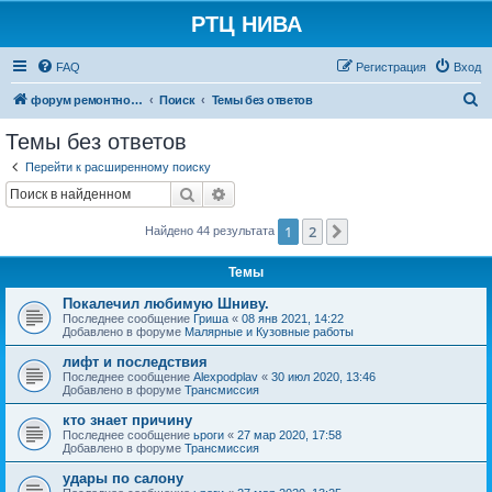
РТЦ НИВА
FAQ
Регистрация
Вход
П
форум ремонтно-технического центра НИВА
Поиск
Темы без ответов
о
Темы без ответов
и
Перейти к расширенному поиску
с
Поиск
Расширенный поиск
к
1
2
След.
Найдено 44 результата
Темы
Покалечил любимую Шниву.
Последнее сообщение
Гриша
«
08 янв 2021, 14:22
Добавлено в форуме
Малярные и Кузовные работы
лифт и последствия
Последнее сообщение
Alexpodplav
«
30 июл 2020, 13:46
Добавлено в форуме
Трансмиссия
кто знает причину
Последнее сообщение
ьроги
«
27 мар 2020, 17:58
Добавлено в форуме
Трансмиссия
удары по салону