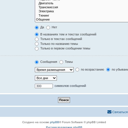
Да
Нет
В названиях тем и текстах сообщений
Только в текстах сообщений
Только по названию темы
Только в первом сообщении темы
Сообщения
Темы
по возрастанию
по убыван
символов сообщений
Связаться
Создано на основе
phpBB
® Forum Software © phpBB Limited
Русская поддержка phpBB