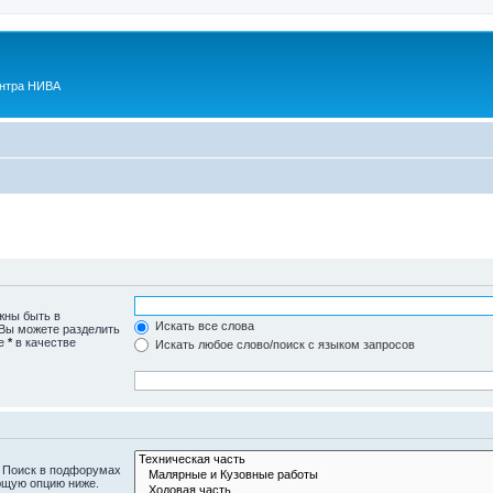
ентра НИВА
жны быть в
Искать все слова
 Вы можете разделить
те
*
в качестве
Искать любое слово/поиск с языком запросов
. Поиск в подфорумах
ющую опцию ниже.