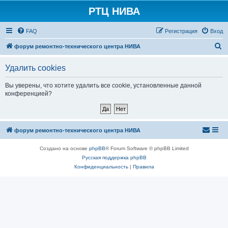
РТЦ НИВА
FAQ
Регистрация
Вход
П
форум ремонтно-технического центра НИВА
о
Удалить cookies
и
с
Вы уверены, что хотите удалить все cookie, установленные данной
конференцией?
к
форум ремонтно-технического центра НИВА
Создано на основе
phpBB
® Forum Software © phpBB Limited
Русская поддержка phpBB
Конфиденциальность
|
Правила