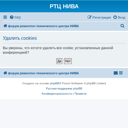
РТЦ НИВА
FAQ
Регистрация
Вход
П
форум ремонтно-технического центра НИВА
о
Удалить cookies
и
с
Вы уверены, что хотите удалить все cookie, установленные данной
конференцией?
к
форум ремонтно-технического центра НИВА
Создано на основе
phpBB
® Forum Software © phpBB Limited
Русская поддержка phpBB
Конфиденциальность
|
Правила