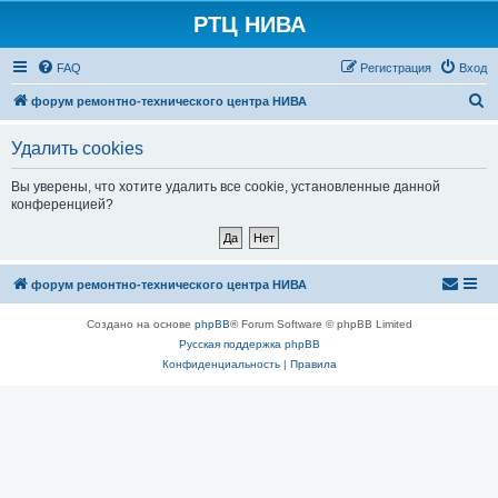
РТЦ НИВА
FAQ
Регистрация
Вход
П
форум ремонтно-технического центра НИВА
о
Удалить cookies
и
с
Вы уверены, что хотите удалить все cookie, установленные данной
конференцией?
к
форум ремонтно-технического центра НИВА
Создано на основе
phpBB
® Forum Software © phpBB Limited
Русская поддержка phpBB
Конфиденциальность
|
Правила