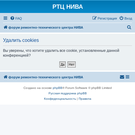
РТЦ НИВА
FAQ
Регистрация
Вход
П
форум ремонтно-технического центра НИВА
о
Удалить cookies
и
с
Вы уверены, что хотите удалить все cookie, установленные данной
конференцией?
к
форум ремонтно-технического центра НИВА
Создано на основе
phpBB
® Forum Software © phpBB Limited
Русская поддержка phpBB
Конфиденциальность
|
Правила