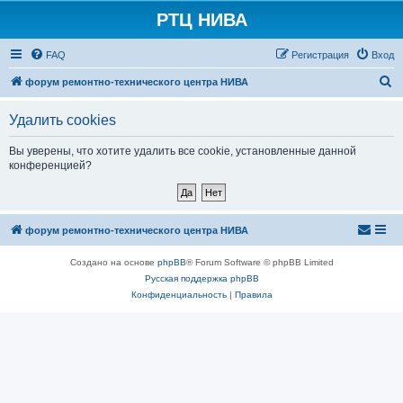
РТЦ НИВА
FAQ
Регистрация
Вход
П
форум ремонтно-технического центра НИВА
о
Удалить cookies
и
с
Вы уверены, что хотите удалить все cookie, установленные данной
конференцией?
к
форум ремонтно-технического центра НИВА
Создано на основе
phpBB
® Forum Software © phpBB Limited
Русская поддержка phpBB
Конфиденциальность
|
Правила