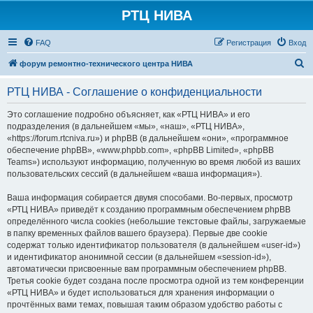
РТЦ НИВА
FAQ
Регистрация
Вход
П
форум ремонтно-технического центра НИВА
о
РТЦ НИВА - Соглашение о конфиденциальности
и
с
Это соглашение подробно объясняет, как «РТЦ НИВА» и его
подразделения (в дальнейшем «мы», «наш», «РТЦ НИВА»,
к
«https://forum.rtcniva.ru») и phpBB (в дальнейшем «они», «программное
обеспечение phpBB», «www.phpbb.com», «phpBB Limited», «phpBB
Teams») используют информацию, полученную во время любой из ваших
пользовательских сессий (в дальнейшем «ваша информация»).
Ваша информация собирается двумя способами. Во-первых, просмотр
«РТЦ НИВА» приведёт к созданию программным обеспечением phpBB
определённого числа cookies (небольшие текстовые файлы, загружаемые
в папку временных файлов вашего браузера). Первые две cookie
содержат только идентификатор пользователя (в дальнейшем «user-id»)
и идентификатор анонимной сессии (в дальнейшем «session-id»),
автоматически присвоенные вам программным обеспечением phpBB.
Третья cookie будет создана после просмотра одной из тем конференции
«РТЦ НИВА» и будет использоваться для хранения информации о
прочтённых вами темах, повышая таким образом удобство работы с