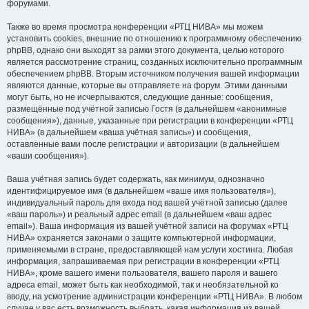
форумами.
Также во время просмотра конференции «РТЦ НИВА» мы можем
установить cookies, внешние по отношению к программному обеспечению
phpBB, однако они выходят за рамки этого документа, целью которого
является рассмотрение страниц, созданных исключительно программным
обеспечением phpBB. Вторым источником получения вашей информации
являются данные, которые вы отправляете на форум. Этими данными
могут быть, но не исчерпываются, следующие данные: сообщения,
размещённые под учётной записью Гостя (в дальнейшем «анонимные
сообщения»), данные, указанные при регистрации в конференции «РТЦ
НИВА» (в дальнейшем «ваша учётная запись») и сообщения,
оставленные вами после регистрации и авторизации (в дальнейшем
«ваши сообщения»).
Ваша учётная запись будет содержать, как минимум, однозначно
идентифицируемое имя (в дальнейшем «ваше имя пользователя»),
индивидуальный пароль для входа под вашей учётной записью (далее
«ваш пароль») и реальный адрес email (в дальнейшем «ваш адрес
email»). Ваша информация из вашей учётной записи на форумах «РТЦ
НИВА» охраняется законами о защите компьютерной информации,
применяемыми в стране, предоставляющей нам услуги хостинга. Любая
информация, запрашиваемая при регистрации в конференции «РТЦ
НИВА», кроме вашего имени пользователя, вашего пароля и вашего
адреса email, может быть как необходимой, так и необязательной ко
вводу, на усмотрение администрации конференции «РТЦ НИВА». В любом
случае у вас есть возможность выбрать, какая информация из вашей