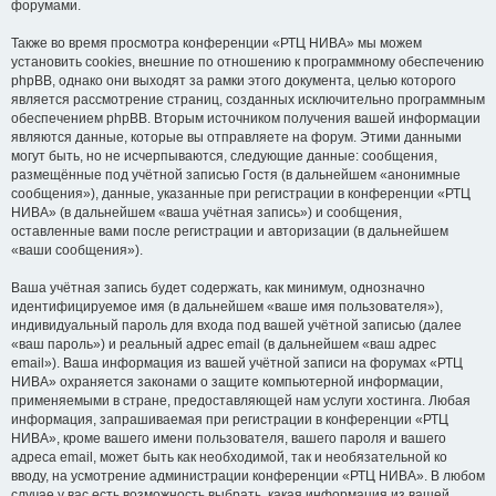
форумами.
Также во время просмотра конференции «РТЦ НИВА» мы можем
установить cookies, внешние по отношению к программному обеспечению
phpBB, однако они выходят за рамки этого документа, целью которого
является рассмотрение страниц, созданных исключительно программным
обеспечением phpBB. Вторым источником получения вашей информации
являются данные, которые вы отправляете на форум. Этими данными
могут быть, но не исчерпываются, следующие данные: сообщения,
размещённые под учётной записью Гостя (в дальнейшем «анонимные
сообщения»), данные, указанные при регистрации в конференции «РТЦ
НИВА» (в дальнейшем «ваша учётная запись») и сообщения,
оставленные вами после регистрации и авторизации (в дальнейшем
«ваши сообщения»).
Ваша учётная запись будет содержать, как минимум, однозначно
идентифицируемое имя (в дальнейшем «ваше имя пользователя»),
индивидуальный пароль для входа под вашей учётной записью (далее
«ваш пароль») и реальный адрес email (в дальнейшем «ваш адрес
email»). Ваша информация из вашей учётной записи на форумах «РТЦ
НИВА» охраняется законами о защите компьютерной информации,
применяемыми в стране, предоставляющей нам услуги хостинга. Любая
информация, запрашиваемая при регистрации в конференции «РТЦ
НИВА», кроме вашего имени пользователя, вашего пароля и вашего
адреса email, может быть как необходимой, так и необязательной ко
вводу, на усмотрение администрации конференции «РТЦ НИВА». В любом
случае у вас есть возможность выбрать, какая информация из вашей