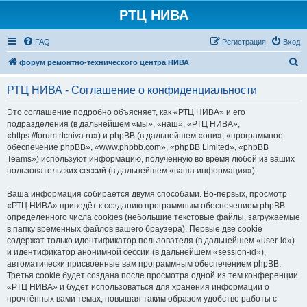
РТЦ НИВА
FAQ
Регистрация
Вход
П
форум ремонтно-технического центра НИВА
о
РТЦ НИВА - Соглашение о конфиденциальности
и
с
Это соглашение подробно объясняет, как «РТЦ НИВА» и его
подразделения (в дальнейшем «мы», «наш», «РТЦ НИВА»,
к
«https://forum.rtcniva.ru») и phpBB (в дальнейшем «они», «программное
обеспечение phpBB», «www.phpbb.com», «phpBB Limited», «phpBB
Teams») используют информацию, полученную во время любой из ваших
пользовательских сессий (в дальнейшем «ваша информация»).
Ваша информация собирается двумя способами. Во-первых, просмотр
«РТЦ НИВА» приведёт к созданию программным обеспечением phpBB
определённого числа cookies (небольшие текстовые файлы, загружаемые
в папку временных файлов вашего браузера). Первые две cookie
содержат только идентификатор пользователя (в дальнейшем «user-id»)
и идентификатор анонимной сессии (в дальнейшем «session-id»),
автоматически присвоенные вам программным обеспечением phpBB.
Третья cookie будет создана после просмотра одной из тем конференции
«РТЦ НИВА» и будет использоваться для хранения информации о
прочтённых вами темах, повышая таким образом удобство работы с