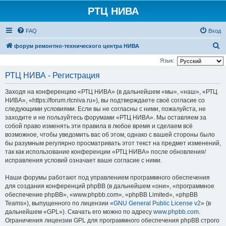
РТЦ НИВА
FAQ
Вход
П
форум ремонтно-технического центра НИВА
о
Язык:
и
РТЦ НИВА - Регистрация
с
Заходя на конференцию «РТЦ НИВА» (в дальнейшем «мы», «наш», «РТЦ
к
НИВА», «https://forum.rtcniva.ru»), вы подтверждаете своё согласие со
следующими условиями. Если вы не согласны с ними, пожалуйста, не
заходите и не пользуйтесь форумами «РТЦ НИВА». Мы оставляем за
собой право изменять эти правила в любое время и сделаем всё
возможное, чтобы уведомить вас об этом, однако с вашей стороны было
бы разумным регулярно просматривать этот текст на предмет изменений,
так как использование конференции «РТЦ НИВА» после обновления/
исправления условий означает ваше согласие с ними.
Наши форумы работают под управлением программного обеспечения
для создания конференций phpBB (в дальнейшем «они», «программное
обеспечение phpBB», «www.phpbb.com», «phpBB Limited», «phpBB
Teams»), выпущенного по лицензии «
GNU General Public License v2
» (в
дальнейшем «GPL»). Скачать его можно по адресу
www.phpbb.com
.
Ограничения лицензии GPL для программного обеспечения phpBB строго