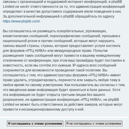
связаны с организацией и поддержкой интернет-конференций, и phpBB
Limited не несёт ответственности за то, что администрация конференций
определяет в качестве допустимого содержания и/или поведения в них.
За дополнительной информацией о phpBB обращайтесь по адресу
https://www.phpbb.com/
.
Вы соглашаетесь не размещать оскорбительных, угрожающих,
клеветнических сообщений, порнографических сообщений, призывов к
национальной розни и прочих сообщений, которые могут нарушить
законы вашей страны, страны, которая предоставляет услуги хостинга
для форумов «РТЦ НИВА» или международное право. Попытки
размещения таких сообщений могут привести к вашему немедленному
отключению от конференции, при этом ваш провайдер будет поставлен в
известность, если мы сочтём это нужным. IP-адреса всех сообщений
сохраняются для возможности проведения такой политики. Вы
соглашаетесь с тем, что администраторы форумов «РТЦ НИВА» имеют
право удалить, отредактировать, перенести или закрыть любую тему в
любое время по своему усмотрению. Как пользователь вы согласны с тем,
что введённая вами информация будет храниться в базе данных. Хотя
эта информация не будет открыта третьим лицам без вашего
разрешения, ни администрация конференции «РТЦ НИВА», ни phpBB
Limited не может быть ответственна за действия хакеров, которые могут
привести к несанкционированному доступу к ней.