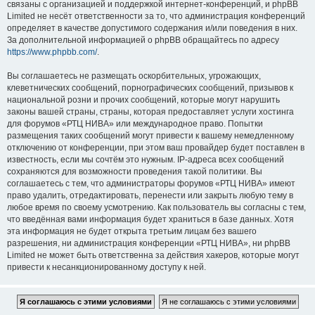
связаны с организацией и поддержкой интернет-конференций, и phpBB
Limited не несёт ответственности за то, что администрация конференций
определяет в качестве допустимого содержания и/или поведения в них.
За дополнительной информацией о phpBB обращайтесь по адресу
https://www.phpbb.com/
.
Вы соглашаетесь не размещать оскорбительных, угрожающих,
клеветнических сообщений, порнографических сообщений, призывов к
национальной розни и прочих сообщений, которые могут нарушить
законы вашей страны, страны, которая предоставляет услуги хостинга
для форумов «РТЦ НИВА» или международное право. Попытки
размещения таких сообщений могут привести к вашему немедленному
отключению от конференции, при этом ваш провайдер будет поставлен в
известность, если мы сочтём это нужным. IP-адреса всех сообщений
сохраняются для возможности проведения такой политики. Вы
соглашаетесь с тем, что администраторы форумов «РТЦ НИВА» имеют
право удалить, отредактировать, перенести или закрыть любую тему в
любое время по своему усмотрению. Как пользователь вы согласны с тем,
что введённая вами информация будет храниться в базе данных. Хотя
эта информация не будет открыта третьим лицам без вашего
разрешения, ни администрация конференции «РТЦ НИВА», ни phpBB
Limited не может быть ответственна за действия хакеров, которые могут
привести к несанкционированному доступу к ней.