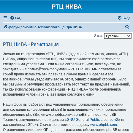
РТЦ НИВА
FAQ
Вход
П
форум ремонтно-технического центра НИВА
о
Язык:
и
РТЦ НИВА - Регистрация
с
Заходя на конференцию «РТЦ НИВА» (в дальнейшем «мы», «наш», «РТЦ
к
НИВА», «https://forum.rtcniva.ru»), вы подтверждаете своё согласие со
следующими условиями. Если вы не согласны с ними, пожалуйста, не
заходите и не пользуйтесь форумами «РТЦ НИВА». Мы оставляем за
собой право изменять эти правила в любое время и сделаем всё
возможное, чтобы уведомить вас об этом, однако с вашей стороны было
бы разумным регулярно просматривать этот текст на предмет изменений,
так как использование конференции «РТЦ НИВА» после обновления/
исправления условий означает ваше согласие с ними.
Наши форумы работают под управлением программного обеспечения
для создания конференций phpBB (в дальнейшем «они», «программное
обеспечение phpBB», «www.phpbb.com», «phpBB Limited», «phpBB
Teams»), выпущенного по лицензии «
GNU General Public License v2
» (в
дальнейшем «GPL»). Скачать его можно по адресу
www.phpbb.com
.
Ограничения лицензии GPL для программного обеспечения phpBB строго