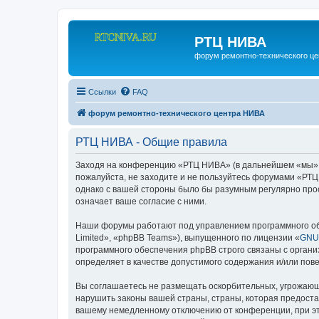
РТЦ НИВА
форум ремонтно-технического ц
Ссылки
FAQ
форум ремонтно-технического центра НИВА
РТЦ НИВА - Общие правила
Заходя на конференцию «РТЦ НИВА» (в дальнейшем «мы», «н
пожалуйста, не заходите и не пользуйтесь форумами «РТЦ
однако с вашей стороны было бы разумным регулярно про
означает ваше согласие с ними.
Наши форумы работают под управлением программного об
Limited», «phpBB Teams»), выпущенного по лицензии «
GNU 
программного обеспечения phpBB строго связаны с органи
определяет в качестве допустимого содержания и/или по
Вы соглашаетесь не размещать оскорбительных, угрожающ
нарушить законы вашей страны, страны, которая предост
вашему немедленному отключению от конференции, при это