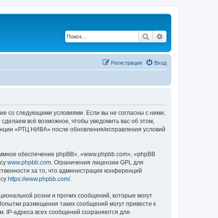
Поиск
Расширенный по
Регистрация
Вход
сие со следующими условиями. Если вы не согласны с ними,
сделаем всё возможное, чтобы уведомить вас об этом,
ренции «РТЦ НИВА» после обновления/исправления условий
ммное обеспечение phpBB», «www.phpbb.com», «phpBB
есу
www.phpbb.com
. Ограничения лицензии GPL для
ственности за то, что администрация конференций
есу
https://www.phpbb.com/
.
циональной розни и прочих сообщений, которые могут
Попытки размещения таких сообщений могут привести к
м. IP-адреса всех сообщений сохраняются для