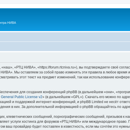
ентра НИВА
аш», «РТЦ НИВА», «https://forum.rtcniva.ru»), вы подтверждаете своё согла
 НИВА». Мы оставляем за собой право изменять эти правила в любое время и 
сматривать этот текст на предмет изменений, так как использование конфе
еспечения для создания конференций phpBB (в дальнейшем «они», «програ
General Public License v2
» (в дальнейшем «GPL»). Скачать его можно по адр
зацией и поддержкой интернет-конференций, и phpBB Limited не несёт ответ
ведения в них. За дополнительной информацией о phpBB обращайтесь по адр
их, клеветнических сообщений, порнографических сообщений, призывов к на
авляет услуги хостинга для форумов «РТЦ НИВА» или международное право. 
м ваш провайдер будет поставлен в известность, если мы сочтём это нужны