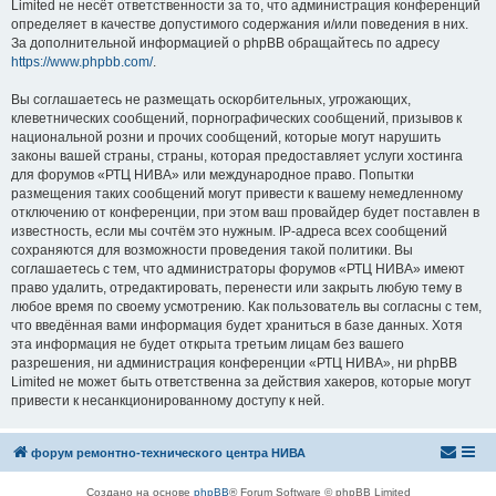
Limited не несёт ответственности за то, что администрация конференций
определяет в качестве допустимого содержания и/или поведения в них.
За дополнительной информацией о phpBB обращайтесь по адресу
https://www.phpbb.com/
.
Вы соглашаетесь не размещать оскорбительных, угрожающих,
клеветнических сообщений, порнографических сообщений, призывов к
национальной розни и прочих сообщений, которые могут нарушить
законы вашей страны, страны, которая предоставляет услуги хостинга
для форумов «РТЦ НИВА» или международное право. Попытки
размещения таких сообщений могут привести к вашему немедленному
отключению от конференции, при этом ваш провайдер будет поставлен в
известность, если мы сочтём это нужным. IP-адреса всех сообщений
сохраняются для возможности проведения такой политики. Вы
соглашаетесь с тем, что администраторы форумов «РТЦ НИВА» имеют
право удалить, отредактировать, перенести или закрыть любую тему в
любое время по своему усмотрению. Как пользователь вы согласны с тем,
что введённая вами информация будет храниться в базе данных. Хотя
эта информация не будет открыта третьим лицам без вашего
разрешения, ни администрация конференции «РТЦ НИВА», ни phpBB
Limited не может быть ответственна за действия хакеров, которые могут
привести к несанкционированному доступу к ней.
форум ремонтно-технического центра НИВА
Создано на основе
phpBB
® Forum Software © phpBB Limited