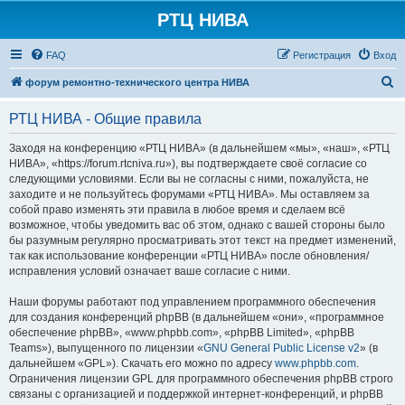
РТЦ НИВА
FAQ
Регистрация
Вход
П
форум ремонтно-технического центра НИВА
о
РТЦ НИВА - Общие правила
и
с
Заходя на конференцию «РТЦ НИВА» (в дальнейшем «мы», «наш», «РТЦ
НИВА», «https://forum.rtcniva.ru»), вы подтверждаете своё согласие со
к
следующими условиями. Если вы не согласны с ними, пожалуйста, не
заходите и не пользуйтесь форумами «РТЦ НИВА». Мы оставляем за
собой право изменять эти правила в любое время и сделаем всё
возможное, чтобы уведомить вас об этом, однако с вашей стороны было
бы разумным регулярно просматривать этот текст на предмет изменений,
так как использование конференции «РТЦ НИВА» после обновления/
исправления условий означает ваше согласие с ними.
Наши форумы работают под управлением программного обеспечения
для создания конференций phpBB (в дальнейшем «они», «программное
обеспечение phpBB», «www.phpbb.com», «phpBB Limited», «phpBB
Teams»), выпущенного по лицензии «
GNU General Public License v2
» (в
дальнейшем «GPL»). Скачать его можно по адресу
www.phpbb.com
.
Ограничения лицензии GPL для программного обеспечения phpBB строго
связаны с организацией и поддержкой интернет-конференций, и phpBB