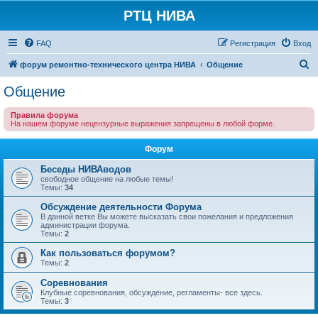
РТЦ НИВА
FAQ
Регистрация
Вход
П
форум ремонтно-технического центра НИВА
Общение
о
Общение
и
Правила форума
с
На нашем форуме нецензурные выражения запрещены в любой форме.
к
Форум
Беседы НИВАводов
свободное общение на любые темы!
Темы:
34
Обсуждение деятельности Форума
В данной ветке Вы можете высказать свои пожелания и предложения
администрации форума.
Темы:
2
Как пользоваться форумом?
Темы:
2
Соревнования
Клубные соревнования, обсуждение, регламенты- все здесь.
Темы:
3