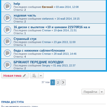
help
Последнее сообщение
Евгений
«
03 июн 2014, 12:08
Ответы:
2
ходовая часть
Последнее сообщение
stefanovic
«
16 май 2014, 19:15
Ответы:
2
16 диски с вылетом +10 и шинами 215/70R16 на н
Последнее сообщение
Степан
«
19 фев 2014, 21:51
Ответы:
1
Странный стук
Последнее сообщение
Степан
«
23 дек 2013, 11:00
Ответы:
1
беда с нижними сайлентблоками
Последнее сообщение
Степан
«
28 май 2013, 14:46
Ответы:
4
БРЯКАЮТ ПЕРЕДНИЕ КОЛОДКИ
Последнее сообщение
Sergey
«
01 апр 2013, 22:37
Ответы:
2
Новая тема
1
2
След.
37 тем
Перейти
ПРАВА ДОСТУПА
Вы
не можете
начинать темы