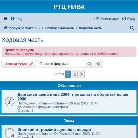
РТЦ НИВА
FAQ
Регистрация
Вход
П
форум ремонтно-технического центра НИВА
Техническая часть
Ходовая часть
о
Ходовая часть
и
Правила форума
с
На нашем форуме нецензурные выражения запрещены в любой форме.
к
Поиск
Расширенный пои
Новая тема
1
2
След.
37 тем
Объявления
Дёргается шева нива 2004г провалы на оборотах выше
2000
Последнее сообщение
Степан
«
29 мар 2017, 11:45
Добавлено в форуме
Электрика
Ответы:
4
Темы
Звонкий и громкий щелчёк с переди
Последнее сообщение
DePavlo
«
07 июл 2020, 11:20
Ответы:
1